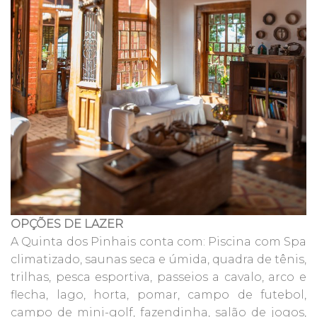
OPÇÕES DE LAZER
A Quinta dos Pinhais conta com: Piscina com Spa
climatizado, saunas seca e úmida, quadra de tênis,
trilhas, pesca esportiva, passeios a cavalo, arco e
flecha, lago, horta, pomar, campo de futebol,
campo de mini-golf, fazendinha, salão de jogos,