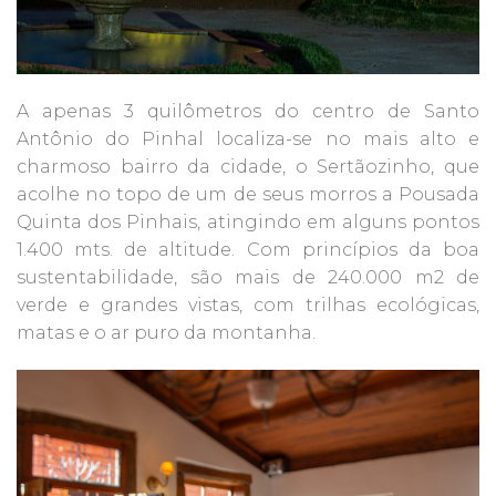
A apenas 3 quilômetros do centro de Santo
Antônio do Pinhal localiza-se no mais alto e
charmoso bairro da cidade, o Sertãozinho, que
acolhe no topo de um de seus morros a Pousada
Quinta dos Pinhais, atingindo em alguns pontos
1.400 mts. de altitude. Com princípios da boa
sustentabilidade, são mais de 240.000 m2 de
verde e grandes vistas, com trilhas ecológicas,
matas e o ar puro da montanha.