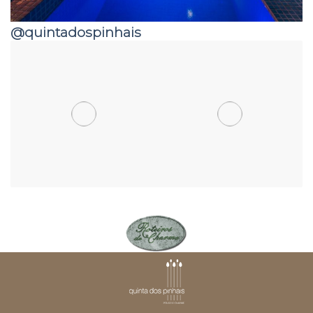
@quintadospinhais