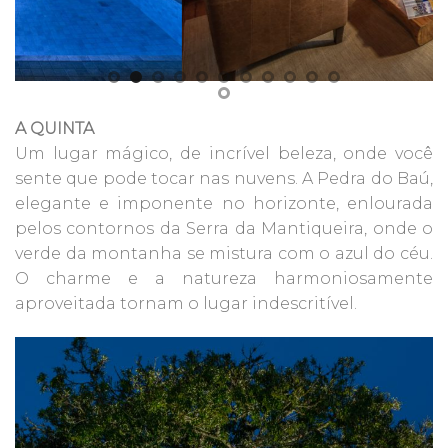
A QUINTA
Um lugar mágico, de incrível beleza, onde você
sente que pode tocar nas nuvens. A Pedra do Baú,
elegante e imponente no horizonte, enlourada
pelos contornos da Serra da Mantiqueira, onde o
verde da montanha se mistura com o azul do céu.
O charme e a natureza harmoniosamente
aproveitada tornam o lugar indescritível.