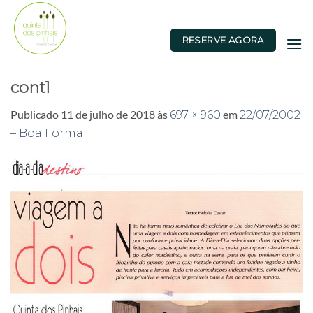
Skip
to
RESERVE AGORA
content
cont1
Publicado
11 de julho de 2018
às
em
697 × 960
22/07/2002
– Boa Forma