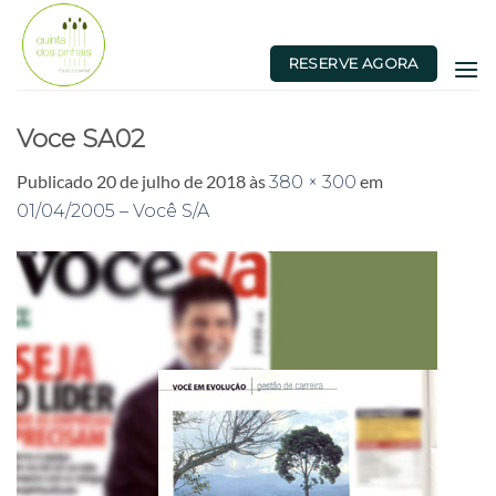
Skip
to
RESERVE AGORA
content
Voce SA02
Publicado
20 de julho de 2018
às
em
380 × 300
01/04/2005 – Você S/A