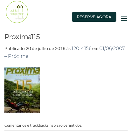
Skip
to
RESERVE AGORA
content
Proxima115
Publicado
20 de julho de 2018
às
em
120 × 156
01/06/2007
– Próxima
Comentários e trackbacks não são permitidos.