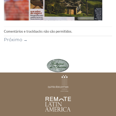
Comentários e trackbacks não são permitidos.
Próximo
→