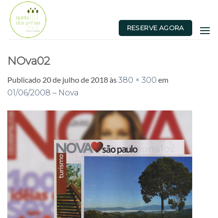
Skip
to
RESERVE AGORA
content
NOva02
Publicado
20 de julho de 2018
às
em
380 × 300
01/06/2008 – Nova