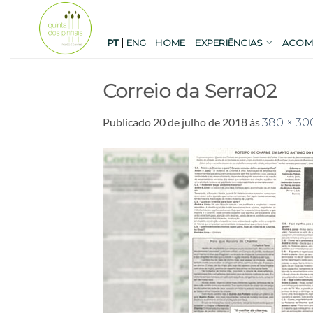
Skip
to
|
content
PT
ENG
HOME
EXPERIÊNCIAS
ACOM
Correio da Serra02
Publicado
20 de julho de 2018
às
380 × 30