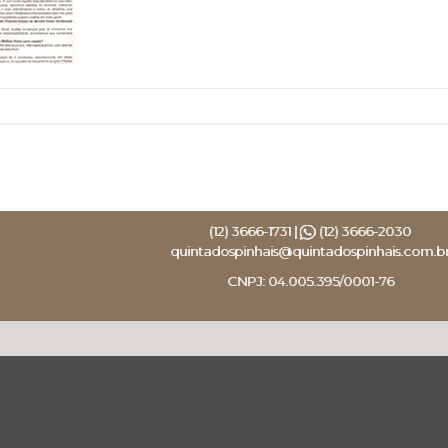
(12) 3666-1731 |
(12) 3666-2030
quintadospinhais@quintadospinhais.com.b
CNPJ: 04.005.395/0001-76