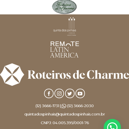
(12) 3666-1731 |
(12) 3666-2030
quintadospinhais@quintadospinhais.com.br
CNPJ: 04.005.395/0001-76