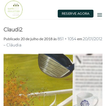
Skip
to
RESERVE AGORA
content
Claudi2
Publicado
20 de julho de 2018
às
em
851 × 1054
20/01/2012
– Cláudia