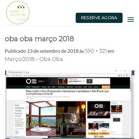
Skip
to
RESERVE AGORA
content
oba oba março 2018
Publicado
13 de setembro de 2018
às
em
590 × 321
Março/2018 – Oba Oba