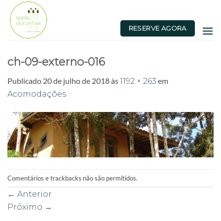
Skip
to
RESERVE AGORA
content
ch-09-externo-016
Publicado
20 de julho de 2018
às
em
1192 × 263
Acomodações
Comentários e trackbacks não são permitidos.
←
Anterior
Próximo
→