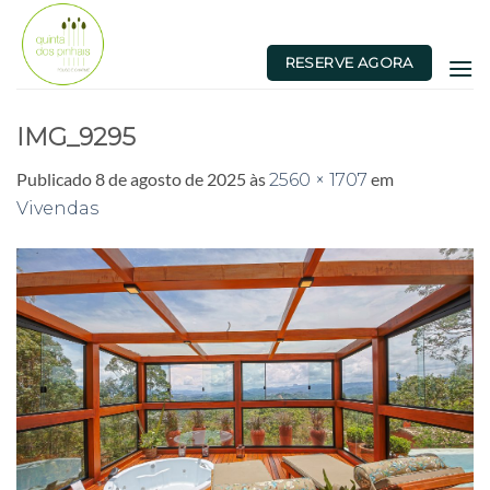
Skip
to
RESERVE AGORA
content
IMG_9295
Publicado
8 de agosto de 2025
às
em
2560 × 1707
Vivendas