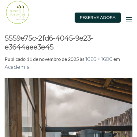
Skip
to
RESERVE AGORA
content
5559e75c-2fd6-4045-9e23-
e3644aee3e45
Publicado
11 de novembro de 2025
às
em
1066 × 1600
Academia