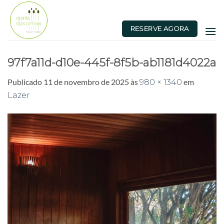
Skip
to
RESERVE AGORA
content
97f7a11d-d10e-445f-8f5b-ab1181d4022a
Publicado
11 de novembro de 2025
às
em
980 × 1340
Lazer