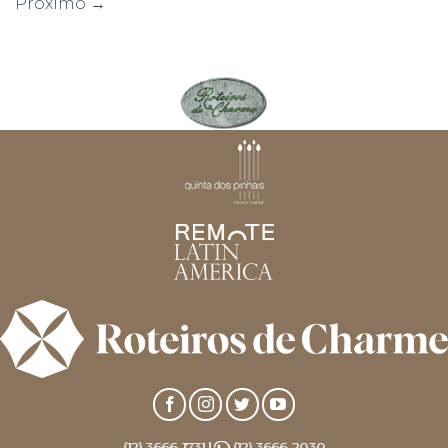
Próximo
→
(12) 3666-1731 |
(12) 3666-2030