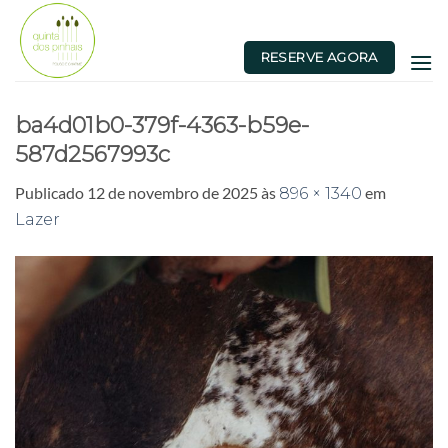
Skip
to
RESERVE AGORA
content
ba4d01b0-379f-4363-b59e-
587d2567993c
Publicado
12 de novembro de 2025
às
em
896 × 1340
Lazer