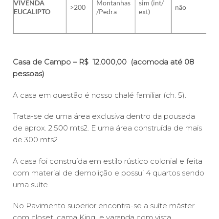
VIVENDA
Montanhas
sim (int/
>200
não
EUCALIPTO
/Pedra
ext)
Casa de Campo – R$ 12.000,00 (acomoda até 08
pessoas)
A casa em questão é nosso chalé familiar (ch. 5).
Trata-se de uma área exclusiva dentro da pousada
de aprox. 2.500 mts2. E uma área construída de mais
de 300 mts2.
A casa foi construída em estilo rústico colonial e feita
com material de demolição e possui 4 quartos sendo
uma suíte.
No Pavimento superior encontra-se a suíte máster
com closet, cama King e varanda com vista,