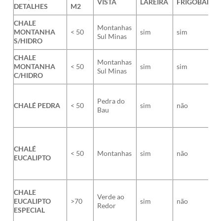
VISTA
LAREIRA
FRIGOBAR
DETALHES
M2
CHALE
Montanhas
MONTANHA
< 50
sim
sim
Sul Minas
S/HIDRO
CHALE
Montanhas
MONTANHA
< 50
sim
sim
Sul Minas
C/HIDRO
Pedra do
CHALÉ PEDRA
< 50
sim
não
Bau
CHALÉ
< 50
Montanhas
sim
não
EUCALIPTO
CHALE
Verde ao
EUCALIPTO
>70
sim
não
Redor
ESPECIAL