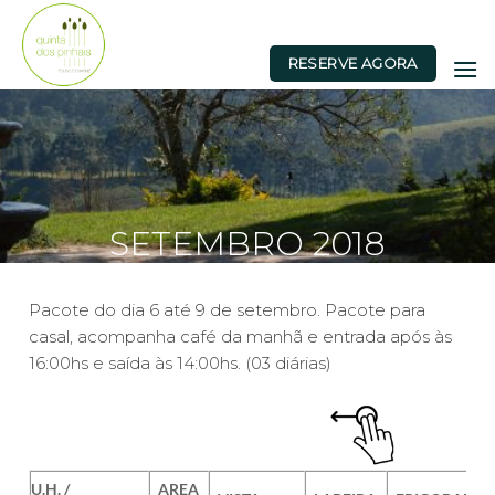
Skip
to
RESERVE AGORA
content
SETEMBRO 2018
Pacote do dia 6 até 9 de setembro. Pacote para
casal, acompanha café da manhã e entrada após às
16:00hs e saída às 14:00hs. (03 diárias)
U.H. /
AREA