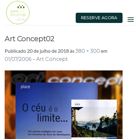
Skip
to
RESERVE AGORA
content
Art Concept02
Publicado
20 de julho de 2018
às
em
380 × 300
01/07/2006 – Art Concept